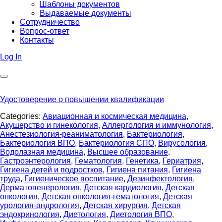
Шаблоны документов
Выдаваемые документы
Сотрудничество
Вопрос-ответ
Контакты
Log In
Удостоверение о повышении квалификации
Categories:
Авиационная и космическая медицина
,
Акушерство и гинекология
,
Аллергология и иммунология
,
Анестезиология-реаниматология
,
Бактериология
,
Бактериология ВПО
,
Бактериология СПО
,
Вирусология
,
Водолазная медицина
,
Высшее образование
,
Гастроэнтерология
,
Гематология
,
Генетика
,
Гериатрия
,
Гигиена детей и подростков
,
Гигиена питания
,
Гигиена
труда
,
Гигиеническое воспитание
,
Дезинфектология
,
Дерматовенерология
,
Детская кардиология
,
Детская
онкология
,
Детская онкология-гематология
,
Детская
урология-андрология
,
Детская хирургия
,
Детская
эндокринология
,
Диетология
,
Диетология ВПО
,