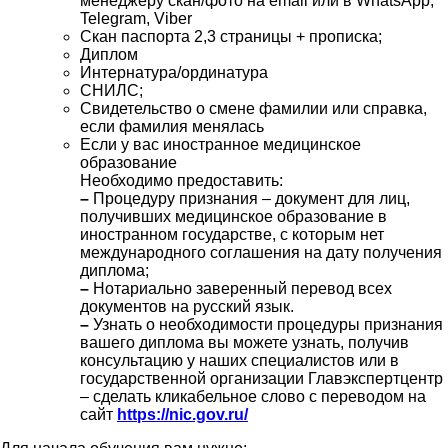
менеджеру скан/фото на email или в WhatsApp,
Telegram, Viber
Скан паспорта 2,3 страницы + прописка;
Диплом
Интернатура/ординатура
СНИЛС;
Свидетельство о смене фамилии или справка,
если фамилия менялась
Если у вас иностранное медицинское
образование
Необходимо предоставить:
–
Процедуру признания – документ для лиц,
получивших медицинское образование в
иностранном государстве, с которым нет
международного соглашения на дату получения
диплома;
–
Нотариально заверенный перевод всех
документов на русский язык.
–
Узнать о необходимости процедуры признания
вашего диплома вы можете узнать, получив
консультацию у наших специалистов или в
государственной организации Главэкспертцентр
– сделать кликабельное слово с переводом на
сайт
https://nic.gov.ru/