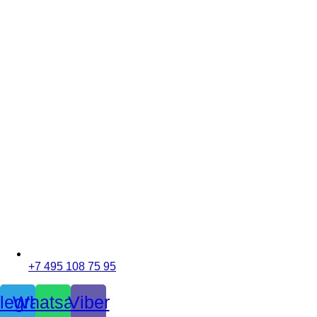
+7 495 108 75 95
legram
Whatsapp
Viber