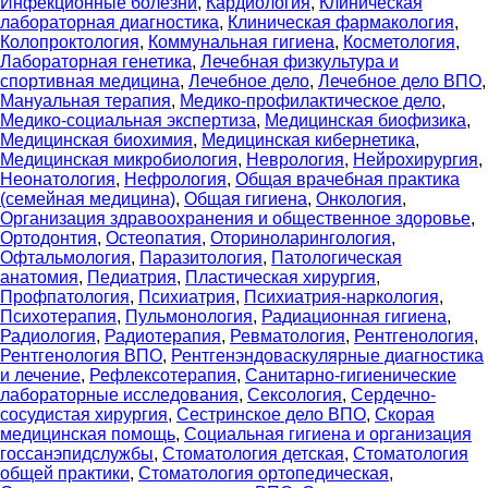
Инфекционные болезни
,
Кардиология
,
Клиническая
лабораторная диагностика
,
Клиническая фармакология
,
Колопроктология
,
Коммунальная гигиена
,
Косметология
,
Лабораторная генетика
,
Лечебная физкультура и
спортивная медицина
,
Лечебное дело
,
Лечебное дело ВПО
,
Мануальная терапия
,
Медико-профилактическое дело
,
Медико-социальная экспертиза
,
Медицинская биофизика
,
Медицинская биохимия
,
Медицинская кибернетика
,
Медицинская микробиология
,
Неврология
,
Нейрохирургия
,
Неонатология
,
Нефрология
,
Общая врачебная практика
(семейная медицина)
,
Общая гигиена
,
Онкология
,
Организация здравоохранения и общественное здоровье
,
Ортодонтия
,
Остеопатия
,
Оториноларингология
,
Офтальмология
,
Паразитология
,
Патологическая
анатомия
,
Педиатрия
,
Пластическая хирургия
,
Профпатология
,
Психиатрия
,
Психиатрия-наркология
,
Психотерапия
,
Пульмонология
,
Радиационная гигиена
,
Радиология
,
Радиотерапия
,
Ревматология
,
Рентгенология
,
Рентгенология ВПО
,
Рентгенэндоваскулярные диагностика
и лечение
,
Рефлексотерапия
,
Санитарно-гигиенические
лабораторные исследования
,
Сексология
,
Сердечно-
сосудистая хирургия
,
Сестринское дело ВПО
,
Скорая
медицинская помощь
,
Социальная гигиена и организация
госсанэпидслужбы
,
Стоматология детская
,
Стоматология
общей практики
,
Стоматология ортопедическая
,