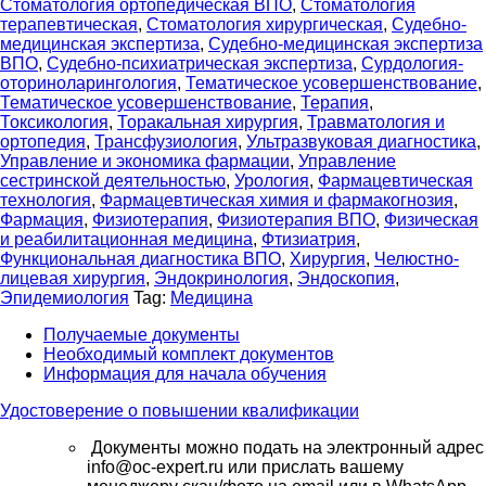
Стоматология ортопедическая ВПО
,
Стоматология
терапевтическая
,
Стоматология хирургическая
,
Судебно-
медицинская экспертиза
,
Судебно-медицинская экспертиза
ВПО
,
Судебно-психиатрическая экспертиза
,
Сурдология-
оториноларингология
,
Тематическое усовершенствование
,
Тематическое усовершенствование
,
Терапия
,
Токсикология
,
Торакальная хирургия
,
Травматология и
ортопедия
,
Трансфузиология
,
Ультразвуковая диагностика
,
Управление и экономика фармации
,
Управление
сестринской деятельностью
,
Урология
,
Фармацевтическая
технология
,
Фармацевтическая химия и фармакогнозия
,
Фармация
,
Физиотерапия
,
Физиотерапия ВПО
,
Физическая
и реабилитационная медицина
,
Фтизиатрия
,
Функциональная диагностика ВПО
,
Хирургия
,
Челюстно-
лицевая хирургия
,
Эндокринология
,
Эндоскопия
,
Эпидемиология
Tag:
Медицина
Получаемые документы
Необходимый комплект документов
Информация для начала обучения
Удостоверение о повышении квалификации
Документы можно подать на электронный адрес
info@oc-expert.ru или прислать вашему