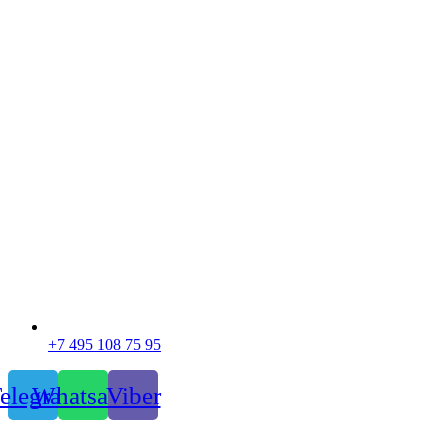
+7 495 108 75 95
elegram
Whatsapp
Viber