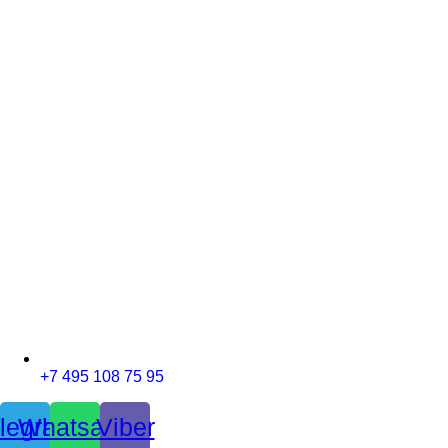
+7 495 108 75 95
legram
Whatsapp
Viber