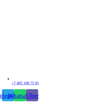
+7 495 108 75 95
elegram
Whatsapp
Viber