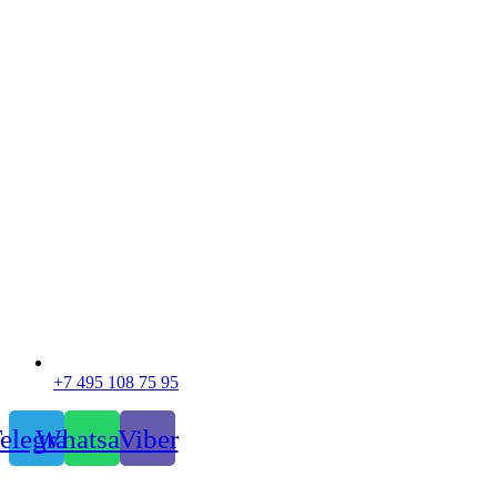
+7 495 108 75 95
elegram
Whatsapp
Viber