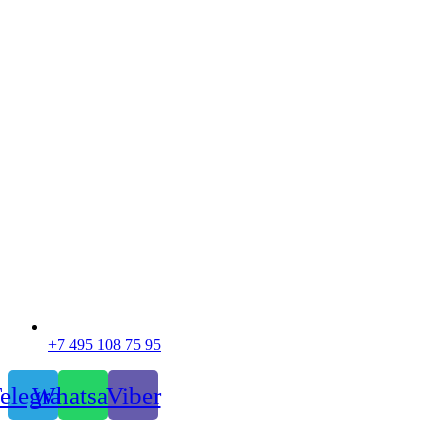
+7 495 108 75 95
elegram
Whatsapp
Viber