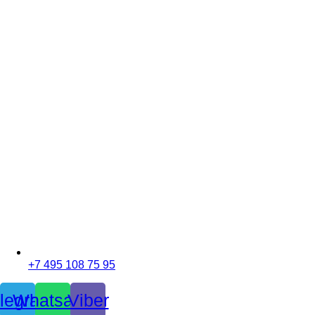
+7 495 108 75 95
legram
Whatsapp
Viber