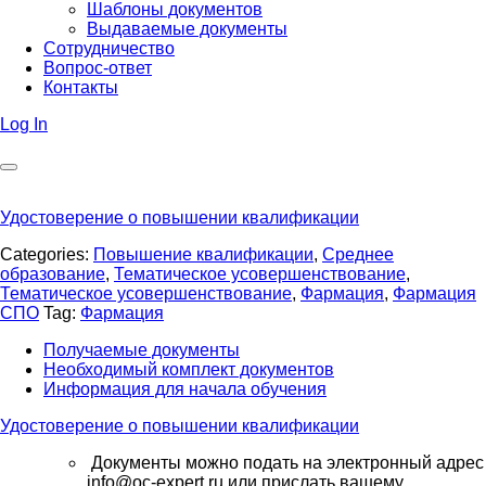
Шаблоны документов
Выдаваемые документы
Сотрудничество
Вопрос-ответ
Контакты
Log In
Удостоверение о повышении квалификации
Categories:
Повышение квалификации
,
Среднее
образование
,
Тематическое усовершенствование
,
Тематическое усовершенствование
,
Фармация
,
Фармация
СПО
Tag:
Фармация
Получаемые документы
Необходимый комплект документов
Информация для начала обучения
Удостоверение о повышении квалификации
Документы можно подать на электронный адрес
info@oc-expert.ru или прислать вашему