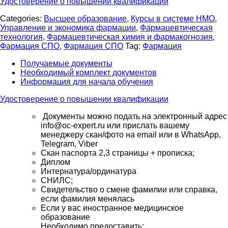
Удостоверение о повышении квалификации
Categories:
Высшее образование
,
Курсы в системе НМО
,
Управление и экономика фармации
,
Фармацевтическая
технология
,
Фармацевтическая химия и фармакогнозия
,
Фармация СПО
,
Фармация СПО
Tag:
Фармация
Получаемые документы
Необходимый комплект документов
Информация для начала обучения
Удостоверение о повышении квалификации
Документы можно подать на электронный адрес
info@oc-expert.ru или прислать вашему
менеджеру скан/фото на email или в WhatsApp,
Telegram, Viber
Скан паспорта 2,3 страницы + прописка;
Диплом
Интернатура/ординатура
СНИЛС;
Свидетельство о смене фамилии или справка,
если фамилия менялась
Если у вас иностранное медицинское
образование
Необходимо предоставить: