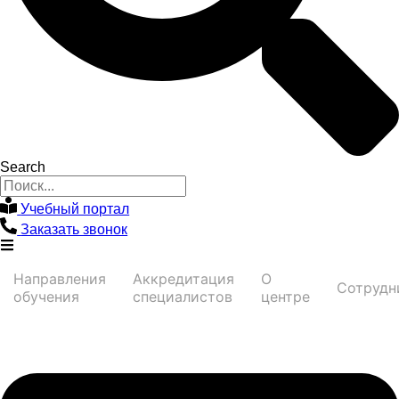
Search
Учебный портал
Заказать звонок
Направления
Аккредитация
О
Сотрудн
обучения
специалистов
центре