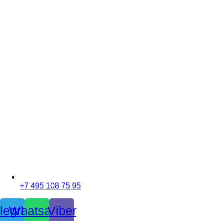
+7 495 108 75 95
legram
Whatsapp
Viber