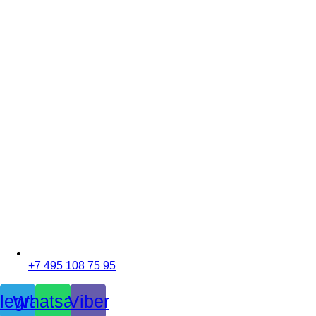
+7 495 108 75 95
legram
Whatsapp
Viber